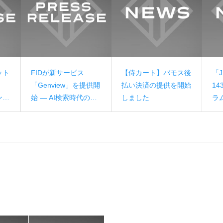
ット
FIDが新サービス
【侍カート】バモス後
「J
「Genview」を提供開
払い決済の提供を開始
1
ンビ
始 — AI検索時代のブ
しました
ラ
をリ
ランド可視性を可視
た
化・改善するGEO専
用プラットフォーム