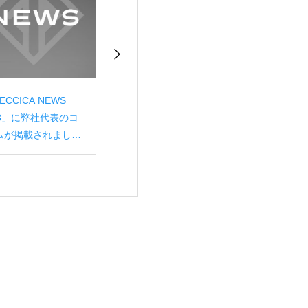
ECCICA NEWS
youtubeチャンネル
茨城県鹿嶋市と
43」に弊社代表のコ
『おいしいマーケティ
AI を用いた業務
ムが掲載されまし
ングきょうしつ』開設
システム事業に
。
協定書」を締結
書作成支援から
り、生成AI 技術
役所業務全体の
を推進～