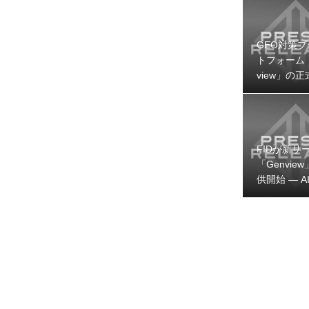
GEO対策プ
トフォーム「
view」の
提供を開始
た
FIDが新サ
「Genvie
供開始 — A
時代のブラ
視性を可視
善するGEO
プラットフ