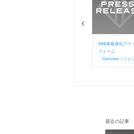
ビジネスのデータ
GEO対策プラットフ
AI検索最適化プラ
ブンを強力にサポ
ォーム「Genview」の
フォーム
 CRM/MAツー
正式版の提供を開始し
「Genview（ジェ
OTENASU」が
ました
ュー）」のβ版V2
なデータ分析機能
リース
リース
最近の記事