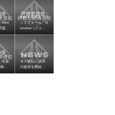
ラッ
AI検索最適化プラ
Gen
ットフォーム「G
正式版の
enview（ジェン
しまし
ビュー）」のβ版
V2をリリース
ービス
【侍カート】バ
w」を提
モス後払い決済
I検索
の提供を開始し
ンド可
ました
化・改
専用
ォーム