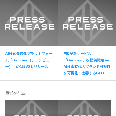
AI検索最適化プラットフォー
FIDが新サービス
ム「Genview（ジェンビュ
「Genview」を提供開始 —
ー）」のβ版V2をリリース
AI検索時代のブランド可視性
を可視化・改善するGEO専
用プラットフォーム
最近の記事