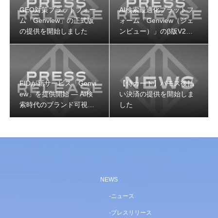
GEO対策プラットフォー
AI検索最適化プラットフ
ム「Genview」の正式版
ォーム「Genview（ジェ
の提供を開始しました
ンビュー）」のβ版V2を
リリース
FIDが新サービス「Genvi
【侍カート】バモス後払
ew」を提供開始 — AI検
い決済の提供を開始しま
索時代のブランド可視性
した
を可視化・改善するGEO
専用プラットフォーム
NEWS
ニュース
プレスリリース