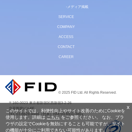
メディア掲載
SERVICE
COMPANY
ACCESS
CONTACT
CAREER
© 2025 FID Ltd. All Rights Reserved.
〒160-0023
東京都新宿区西新宿3-2-26
x
立花新宿ビル6F
このサイトでは、利便性向上やサイト改善のためにCookieを
TEL:03-6628-4448（代表）
FAX:03-6911-3801
使用します。詳細は
こちら
をご参照ください。 なお、ブラ
ウザの設定でCookieを無効にすることも可能ですが、サイト
の機能が十分にご利用できない可能性があります。