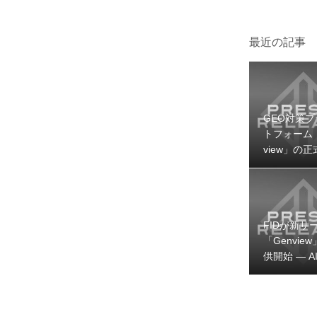
最近の記事
GEO対策プ
トフォーム「
view」の
提供を開始
た
FIDが新サ
「Genvie
供開始 — A
時代のブラ
視性を可視
善するGEO