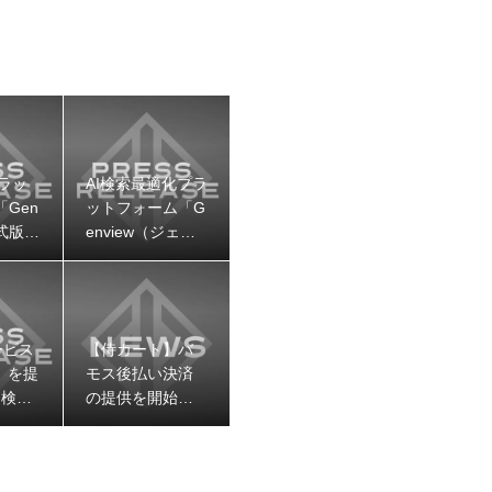
ラッ
AI検索最適化プラ
Gen
ットフォーム「G
正式版の
enview（ジェン
しまし
ビュー）」のβ版
V2をリリース
ービス
【侍カート】バ
w」を提
モス後払い決済
I検索
の提供を開始し
ンド可
ました
化・改
専用