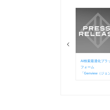
ビジネスのデータ
GEO対策プラットフ
AI検索最適化プラ
ブンを強力にサポ
ォーム「Genview」の
フォーム
 CRM/MAツー
正式版の提供を開始し
「Genview（ジェ
OTENASU」が
ました
ュー）」のβ版V2
なデータ分析機能
リース
リース