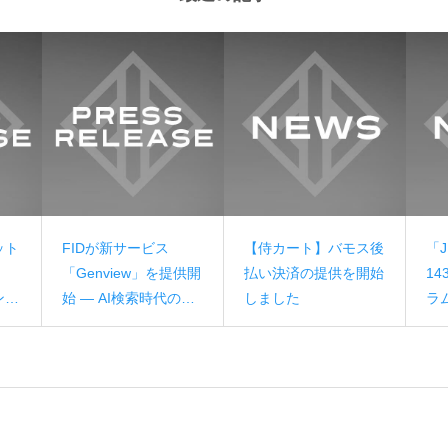
ット
FIDが新サービス
【侍カート】バモス後
「J
「Genview」を提供開
払い決済の提供を開始
1
ンビ
始 — AI検索時代のブ
しました
ラ
をリ
ランド可視性を可視
た
化・改善するGEO専
用プラットフォーム