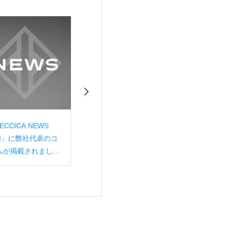
ECCICA NEWS
youtubeチャンネル
茨城県鹿嶋市と
43」に弊社代表のコ
『おいしいマーケティ
AI を用いた業務
ムが掲載されまし
ングきょうしつ』開設
システム事業に
。
協定書」を締結
書作成支援から
り、生成AI 技術
役所業務全体の
を推進～