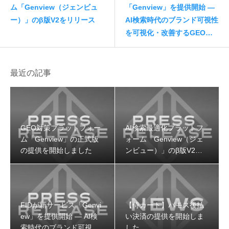
ム「Genview（ジェンビュ
「Genview」を提供開始 —
ー）」のβ版V2をリリース
AI検索時代のブランド可視性
を可視化・改善するGEO専
用プラットフォーム
最近の記事
GEO対策プラットフォー
AI検索最適化プラットフ
ム「Genview」の正式版
ォーム「Genview（ジェ
の提供を開始しました
ンビュー）」のβ版V2を
リリース
FIDが新サービス「Genvi
【侍カート】バモス後払
ew」を提供開始 — AI検
い決済の提供を開始しま
索時代のブランド可視性
した