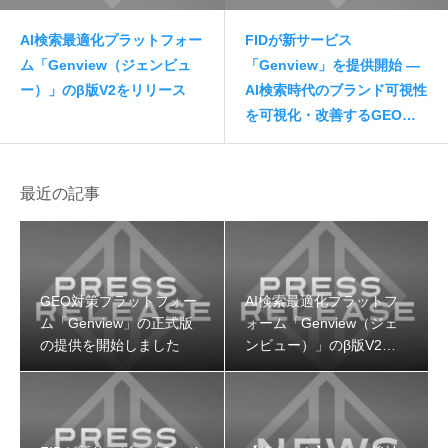
AI検索最適化プラットフォー
FIDが新サービス
ム「Genview（ジェンビュ
「Genview」を提供開始 —
ー）」のβ版V2をリリース
AI検索時代のブランド可視性
を可視化・改善するGEO専
用プラットフォーム
最近の記事
GEO対策プラットフォー
AI検索最適化プラットフ
ム「Genview」の正式版
ォーム「Genview（ジェ
の提供を開始しました
ンビュー）」のβ版V2を
リリース