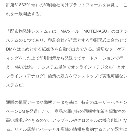
許第6186391号）の印刷会社向けプラットフォームを開発し、こ
れを一般開放する。
「配布物発注システム」は、MAツール「MOTENASU」のコアシ
ステムの１つであり、印刷会社が得意とする印刷形式に合わせて
DMをはじめとする紙媒体を自動で出力できる。適切なターゲテ
ィングをした上で印刷指示から発送までオートメーションで行
え、MAでは唯一、システム単体でオンライン（デジタル）とオ
フライン（アナログ）施策の双方をワンストップで実現可能なシ
ステムだ。
通販の購買データや動態データを基に、特定のユーザーへキャン
ペーンDMを発送したり、商品お届け時の同梱物施策も親和性の
高い訴求ができるので、アップセルやクロスセルの機会創出とな
る。リアル店舗とバーチャル店舗の情報を集約することで双方に